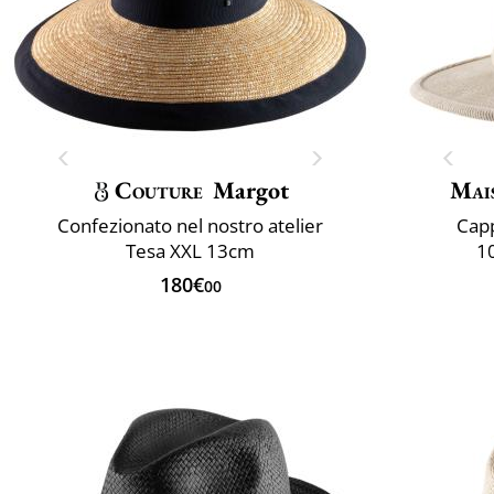
Couture
Margot
Mai
Confezionato nel nostro atelier
Capp
Tesa XXL 13cm
1
180€
00