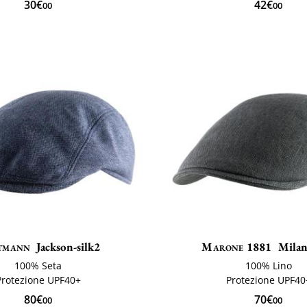
30€
42€
00
00
tmann
Jackson-silk2
Marone 1881
Milan
100% Seta
100% Lino
Protezione UPF40+
Protezione UPF40
80€
70€
00
00