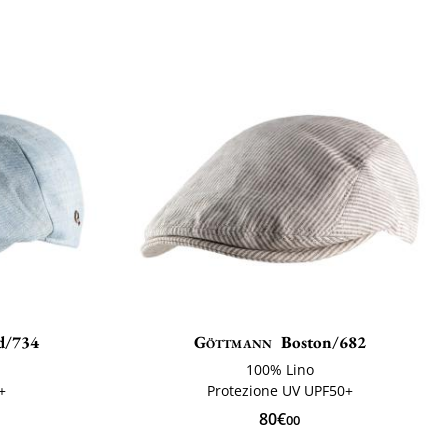
d/734
Göttmann
Boston/682
100% Lino
+
Protezione UV UPF50+
80€
00