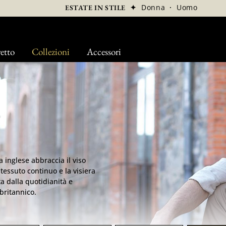
✦
Donna
·
Uomo
ESTATE IN STILE
etto
Collezioni
Accessori
a inglese abbraccia il viso
 tessuto continuo e la visiera
a dalla quotidianità e
britannico.