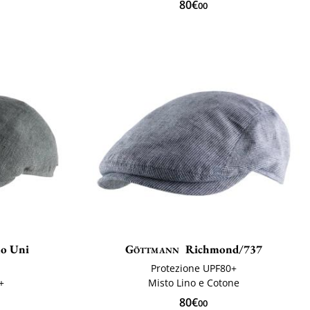
80€
00
o Uni
Göttmann
Richmond/737
Protezione UPF80+
+
Misto Lino e Cotone
80€
00