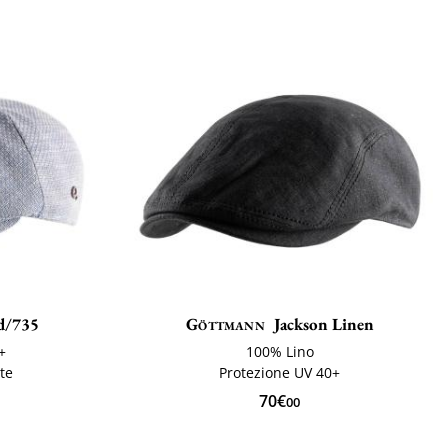
d/735
Göttmann
Jackson Linen
+
100% Lino
te
Protezione UV 40+
70€
00