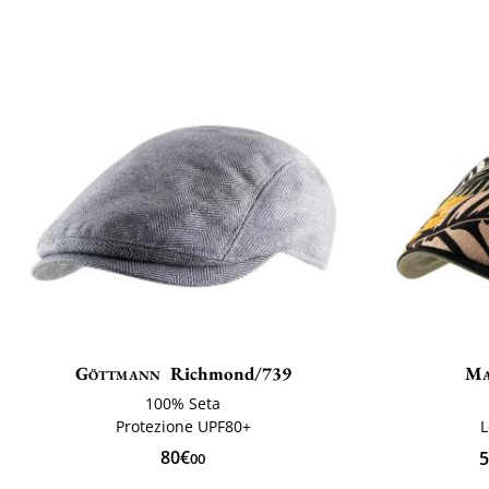
Göttmann
Richmond/739
Ma
100% Seta
Protezione UPF80+
L
80€
5
00