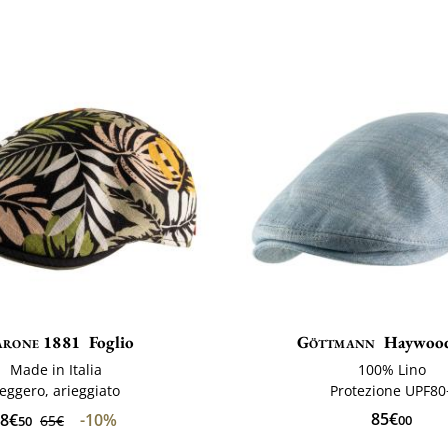
rone 1881
Foglio
Göttmann
Haywoo
Made in Italia
100% Lino
eggero, arieggiato
Protezione UPF80
85€
8€
-10%
65€
00
50