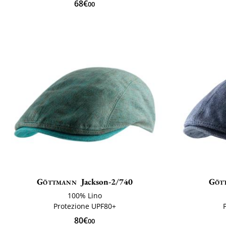
68€
00
Göttmann
Jackson-2/740
Göt
100% Lino
Protezione UPF80+
80€
00