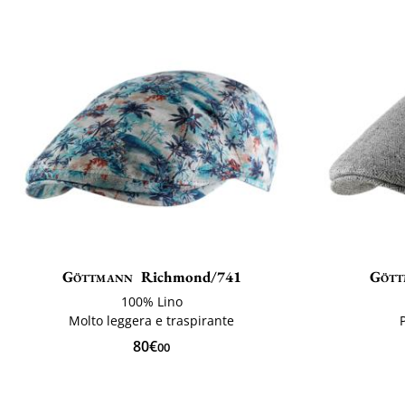
Göttmann
Richmond/741
Gött
100% Lino
Molto leggera e traspirante
80€
00