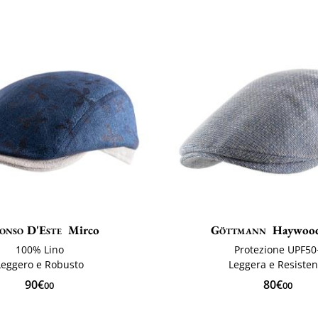
onso D'Este
Mirco
Göttmann
Haywoo
100% Lino
Protezione UPF50
Leggero e Robusto
Leggera e Resisten
90€
80€
00
00