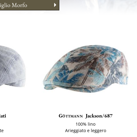
iglio Morfo
enimento
a
ati
Göttmann
Jackson/687
100% lino
te
Arieggiato e leggero