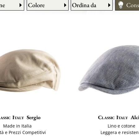
ne
Colore
Ordina da
Cons
Mant
Tagli
assic Italy
Sergio
Classic Italy
Alci
Made in Italia
Lino e cotone
tà e Prezzi Competitivi
Leggera e resisten