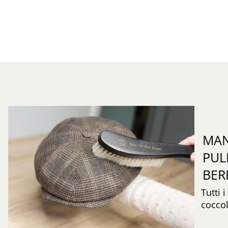
MAN
PUL
BER
Tutti 
coccol