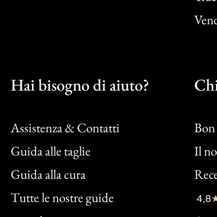
Vend
Hai bisogno di aiuto?
Chi
Assistenza & Contatti
Bon 
Guida alle taglie
Il n
Bon
Guida alla cura
Rece
Clic
Tutte le nostre guide
4,8