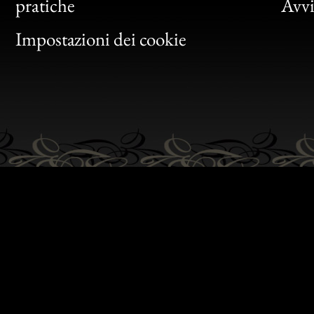
Bon
pratiche
Avvis
Gen
Impostazioni dei cookie