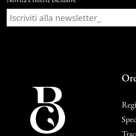
Or
Regi
Sped
Trac