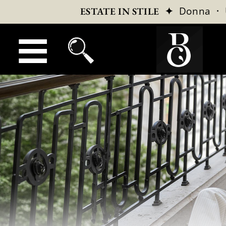
✦
Donna
·
ESTATE IN STILE