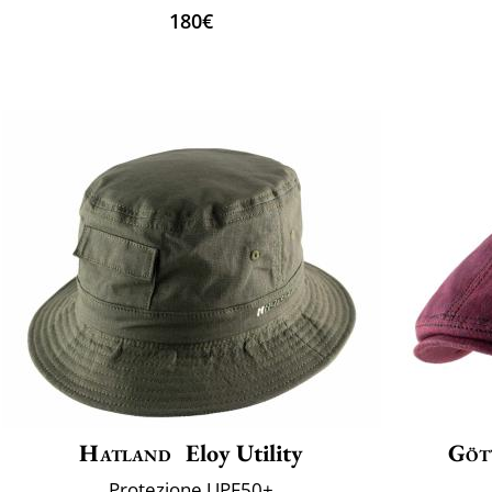
180€
Hatland
Eloy Utility
Göt
Protezione UPF50+