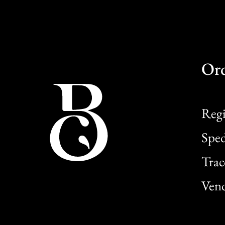
Or
Regi
Sped
Trac
Vend