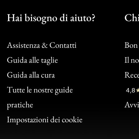
Hai bisogno di aiuto?
Chi
Assistenza & Contatti
Bon 
Guida alle taglie
Il n
Bon
Guida alla cura
Rece
Clic
Tutte le nostre guide
4,8
Bon
pratiche
Avvis
Gen
Impostazioni dei cookie