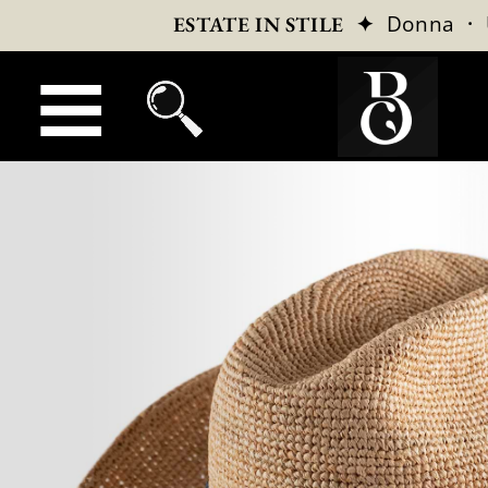
✦
Donna
·
ESTATE IN STILE