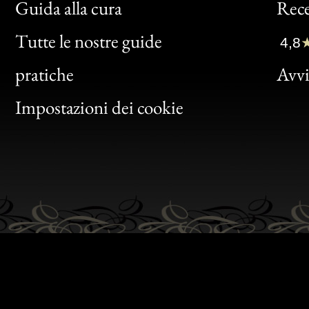
Bon
Guida alla cura
Rece
Clic
Tutte le nostre guide
4,8
Bon
pratiche
Avvis
Gen
Impostazioni dei cookie