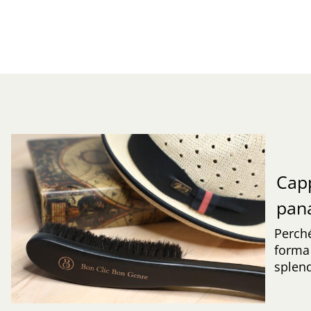
Capp
pa
Perché
forma 
splend