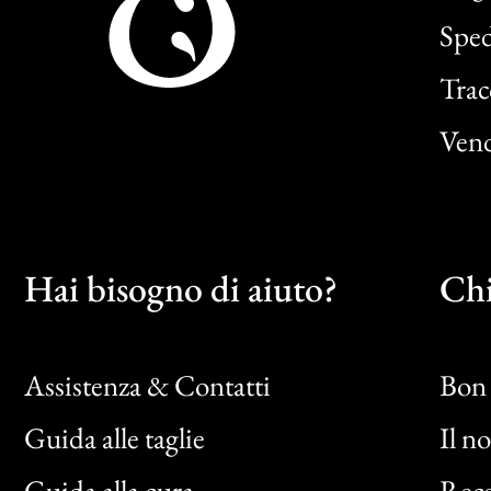
Sped
Trac
Vend
Hai bisogno di aiuto?
Chi
Assistenza & Contatti
Bon 
Guida alle taglie
Il n
Bon
Guida alla cura
Rece