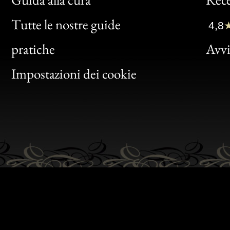
Clic
Tutte le nostre guide
4,8
Bon
pratiche
Avvis
Gen
Impostazioni dei cookie