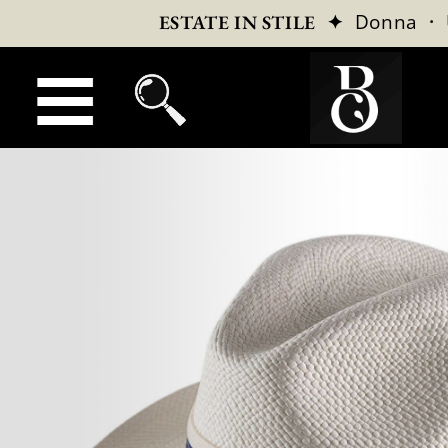
✦
Donna
·
ESTATE IN STILE