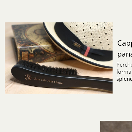
Capp
pa
Perché
forma 
splend