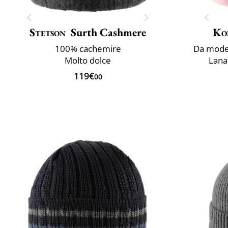
Stetson
Surth Cashmere
Ko
100% cachemire
Da model
Molto dolce
Lana 
119€
00