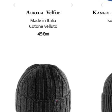
Aurega
Velfur
Kangol
Made in Italia
Is
Cotone velluto
45€
00