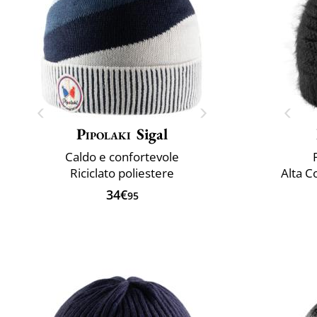
Pipolaki
Sigal
Caldo e confortevole
Riciclato poliestere
Alta C
34€
95