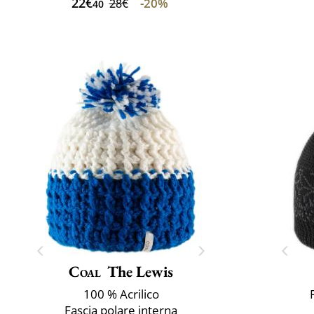
22€
-20%
28€
40
Coal
The Lewis
100 % Acrilico
Fascia polare interna