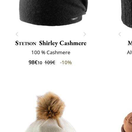
Stetson
Shirley Cashmere
M
100 % Cashmere
Al
98€
-10%
109€
10