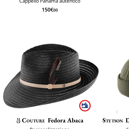
Cappello Panama autentico
150€
00
Couture
Fedora Abaca
Stetson
D