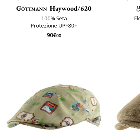
Göttmann
Haywood/620
100% Seta
El
Protezione UPF80+
90€
00