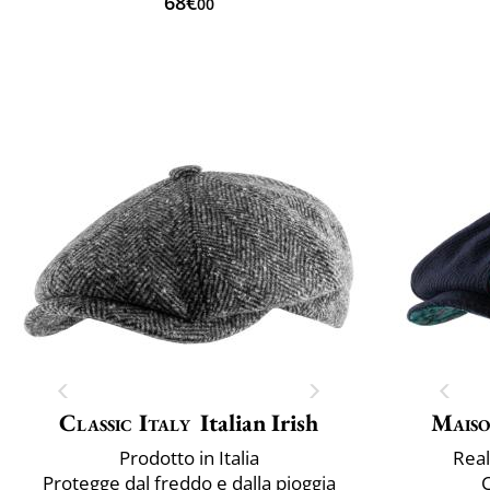
68€
00
Classic Italy
Italian Irish
Maiso
Prodotto in Italia
Real
Protegge dal freddo e dalla pioggia
C