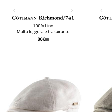
Göttmann
Richmond/741
Gött
100% Lino
Molto leggera e traspirante
80€
00