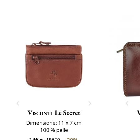
Visconti
Le Secret
V
Dimensione: 11 x 7 cm
100 % pelle
14€
-20%
18€50