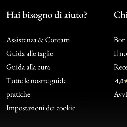
Hai bisogno di aiuto?
Chi
Assistenza & Contatti
Bon 
Guida alle taglie
Il n
Bon
Guida alla cura
Rece
Clic
Tutte le nostre guide
4,8
Bon
pratiche
Avvis
Gen
Impostazioni dei cookie