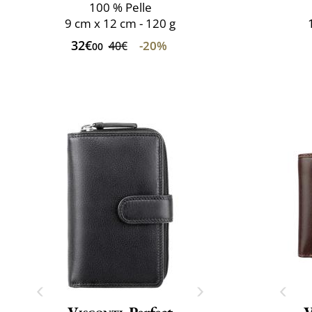
100 % Pelle
9 cm x 12 cm - 120 g
32€
-20%
40€
00