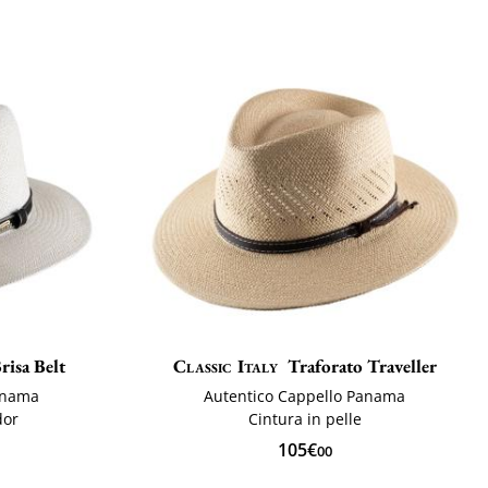
risa Belt
Classic Italy
Traforato Traveller
anama
Autentico Cappello Panama
dor
Cintura in pelle
105€
00