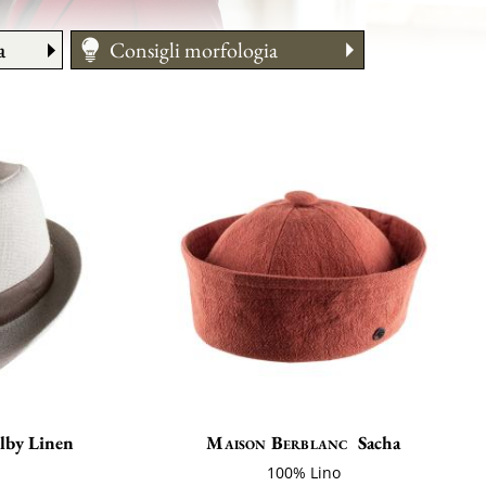
a
Consigli morfologia
Taglia
Cura
Come indossarlo
ilby Linen
Maison Berblanc
Sacha
100% Lino