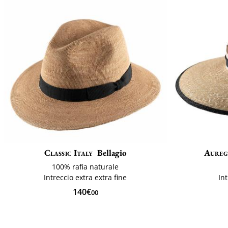
Classic Italy
Bellagio
Aureg
100% rafia naturale
Intreccio extra extra fine
In
140€
00