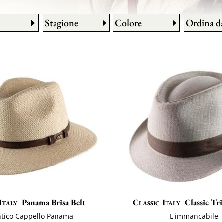
Stagione
Colore
Ordina d
Italy
Panama Brisa Belt
Classic Italy
Classic Tr
ntico Cappello Panama
L'immancabile