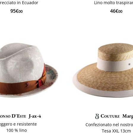
trecciato in Ecuador
Lino molto traspira
95€
46€
00
00
onso D'Este
J-ax-4
Couture
Mar
eggero e resistente
Confezionato nel nostro
100 % lino
Tesa XXL 13cm