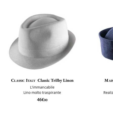
Classic Italy
Classic Trilby Linen
Mai
L'immancabile
Lino molto traspirante
Reali
46€
00