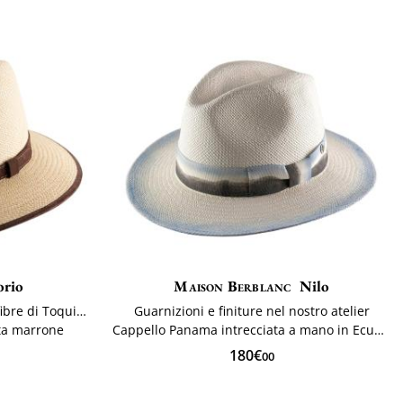
orio
Maison Berblanc
Nilo
Autentico Cappello Panama in fibre di Toquilla
Guarnizioni e finiture nel nostro atelier
ata marrone
Cappello Panama intrecciata a mano in Ecuador
180€
00