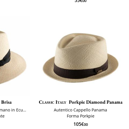
55€
00
 Brisa
Classic Italy
Porkpie Diamond Panama
Cappello Panama intrecciata a mano in Ecuador
Autentico Cappello Panama
nte
Forma Porkpie
105€
00