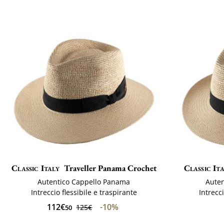
Classic Italy
Traveller Panama Crochet
Classic It
Autentico Cappello Panama
Aute
Intreccio flessibile e traspirante
Intrecci
112€
-10%
125€
50