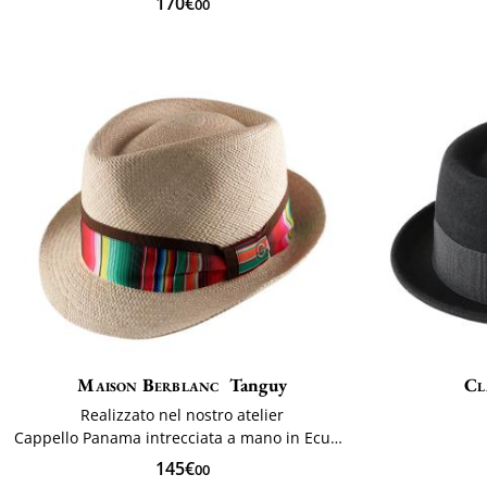
170€
00
Maison Berblanc
Tanguy
Cl
Realizzato nel nostro atelier
Cappello Panama intrecciata a mano in Ecuador
145€
00