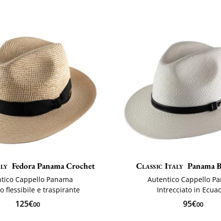
aly
Fedora Panama Crochet
Classic Italy
Panama B
ntico Cappello Panama
Autentico Cappello P
o flessibile e traspirante
Intrecciato in Ecua
125€
95€
00
00