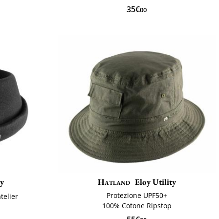
35€
00
ly
Hatland
Eloy Utility
Protezione UPF50+
telier
100% Cotone Ripstop