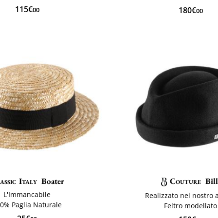
115€
180€
00
00
assic Italy
Boater
Couture
Bil
L'Immancabile
Realizzato nel nostro a
0% Paglia Naturale
Feltro modellato