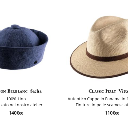
son Berblanc
Sacha
Classic Italy
Vitt
100% Lino
zzato nel nostro atelier
Finiture in pelle scamosci
140€
110€
00
00