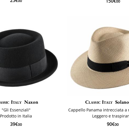
25€
150€
00
00
assic Italy
Naxon
Classic Italy
Solano
"Gli Essenziali"
Prodotto in Italia
Leggero e traspira
39€
90€
00
00