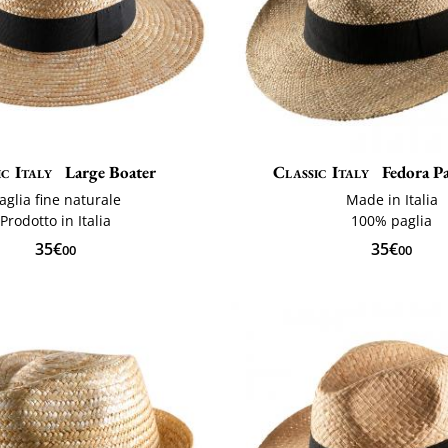
ic Italy
Large Boater
Classic Italy
Fedora Pa
aglia fine naturale
Made in Italia
Prodotto in Italia
100% paglia
35€
35€
00
00