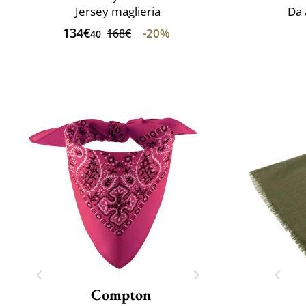
Jersey maglieria
Da 
134€
-20%
168€
40
Compton