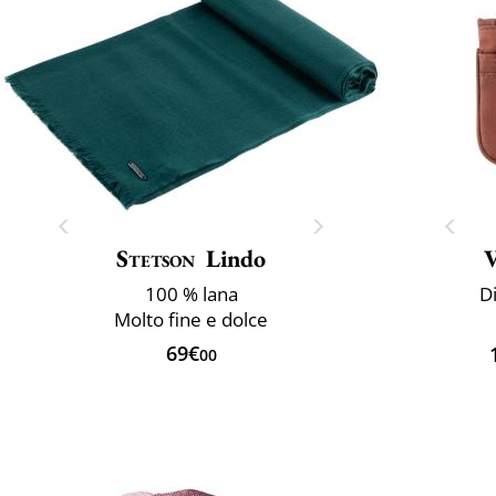
Stetson
Lindo
V
100 % lana
D
Molto fine e dolce
69€
00