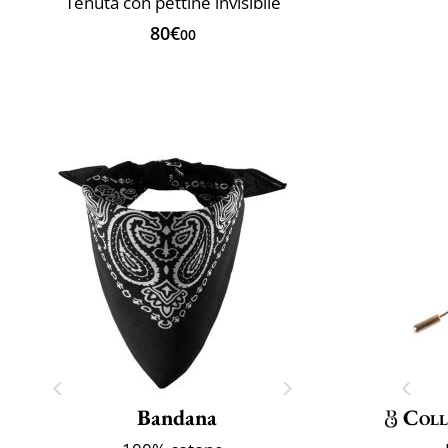
Tenuta con pettine invisibile
80€
00
Bandana
Coll