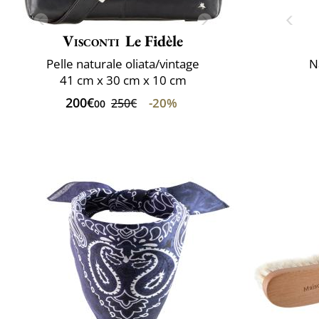
Visconti
Le Fidèle
Pelle naturale oliata/vintage
N
41 cm x 30 cm x 10 cm
200€
-20%
250€
00