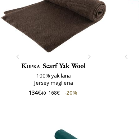
Kopka
Scarf Yak Wool
100% yak lana
Jersey maglieria
134€
-20%
168€
40