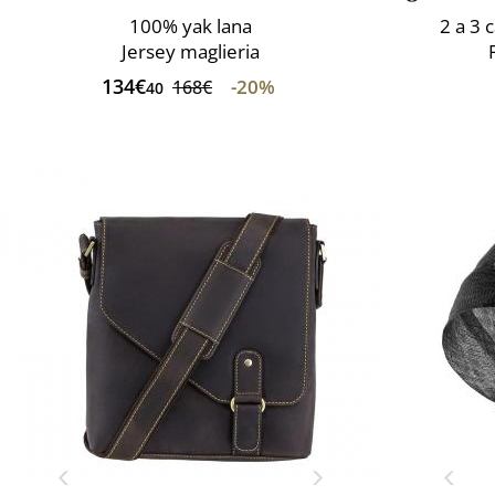
100% yak lana
2 a 3 
Jersey maglieria
134€
-20%
168€
40