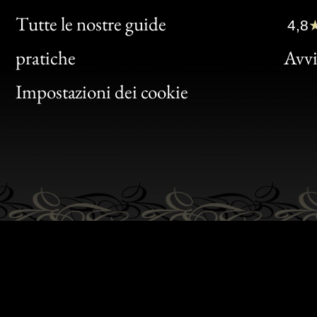
Clic
Tutte le nostre guide
4,8
Bon
pratiche
Avvis
Gen
Impostazioni dei cookie