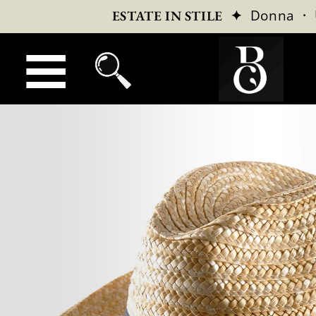
✦
Donna
·
ESTATE IN STILE