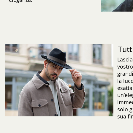
Tutt
Lascia
vostro
grandi
la luc
esatt
un’ele
immed
solo g
sua fi