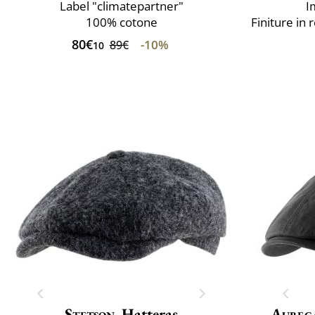
Label "climatepartner"
I
100% cotone
Finiture in 
80€
-10%
89€
10
Stetson
Hatteras
Aureg