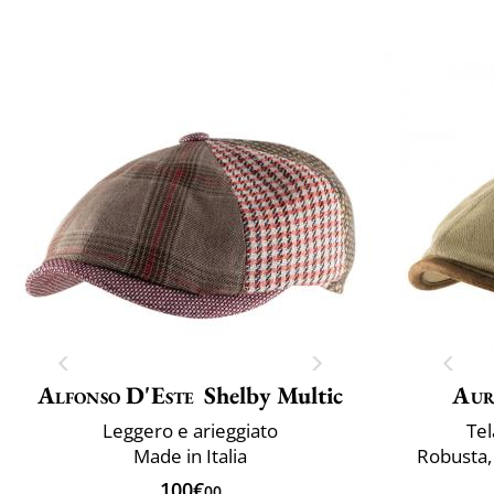
Alfonso D'Este
Shelby Multic
Aur
Leggero e arieggiato
Te
Made in Italia
Robusta, 
100€
00