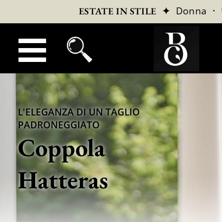
✦
Donna
·
ESTATE IN STILE
L'ELEGANZA DI UN TAGLIO
PADRONEGGIATO
Coppola
Hatteras