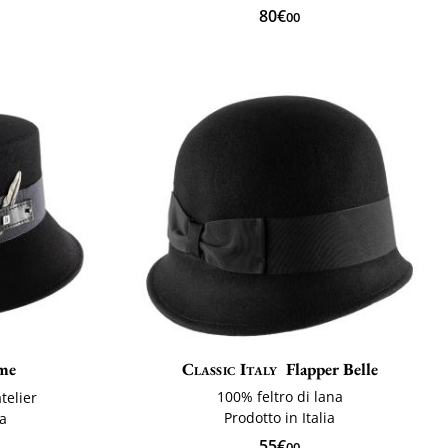
80€
00
me
Classic Italy
Flapper Belle
100% feltro di lana
telier
Prodotto in Italia
na
55€
00