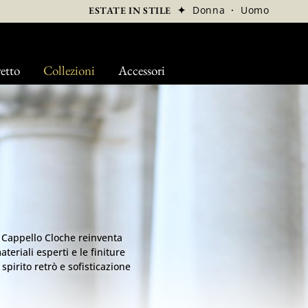
✦
Donna
·
Uomo
ESTATE IN STILE
etto
Collezioni
Accessori
l Cappello Cloche reinventa
ateriali esperti e le finiture
spirito retrò e sofisticazione