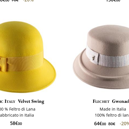
00
ic Italy
Velvet Swing
Flechet
Gwenael
00 % Feltro di Lana
Made in Italia
abbricato in Italia
100% feltro di la
58€
64€
-20
00
80€
00