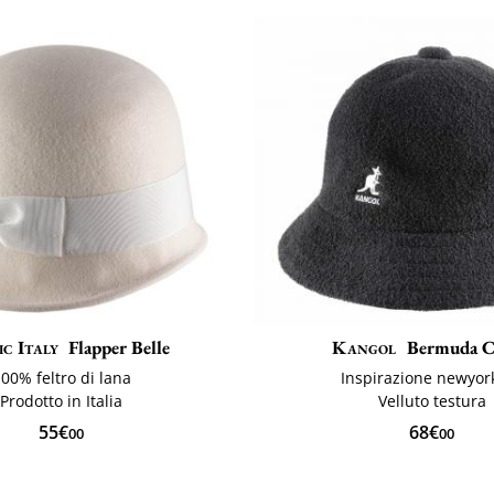
ic Italy
Flapper Belle
Kangol
Bermuda C
00% feltro di lana
Inspirazione newyor
Prodotto in Italia
Velluto testura
55€
68€
00
00