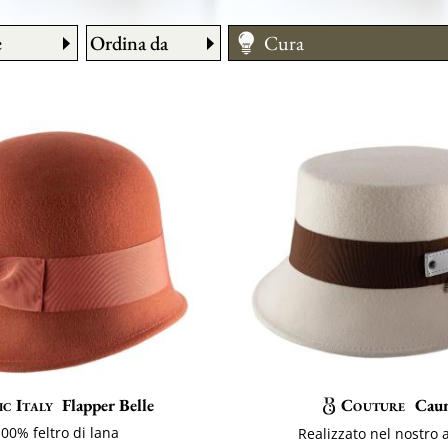
e
Ordina da
Cura
Taglia
ic Italy
Flapper Belle
Couture
Cau
00% feltro di lana
Realizzato nel nostro a