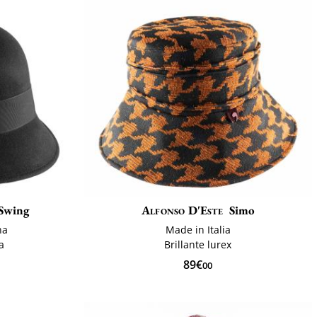
 Swing
Alfonso D'Este
Simo
na
Made in Italia
ia
Brillante lurex
89€
00