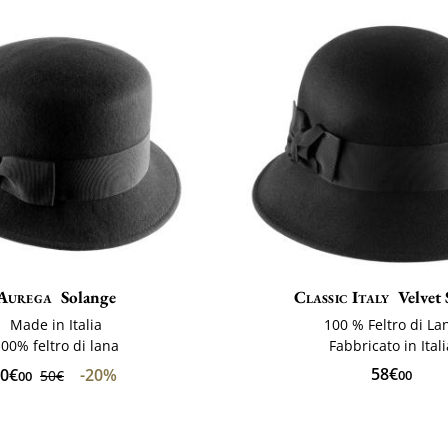
Aurega
Solange
Classic Italy
Velvet
Made in Italia
100 % Feltro di La
00% feltro di lana
Fabbricato in Ital
58€
0€
-20%
50€
00
00