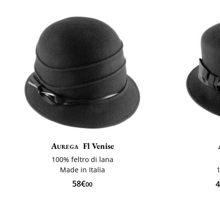
Aurega
Fl Venise
100% feltro di lana
Made in Italia
1
58€
4
00