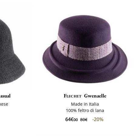
asual
Flechet
Gwenaelle
kese
Made in Italia
100% feltro di lana
64€
-20%
80€
00