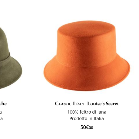
che
Classic Italy
Louise's Secret
ia
100% feltro di lana
na
Prodotto in Italia
50€
00