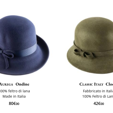
Aurega
Ondine
Classic Italy
Clo
00% feltro di lana
Fabbricato in Ital
Made in Italia
100% Feltro di La
80€
42€
00
00