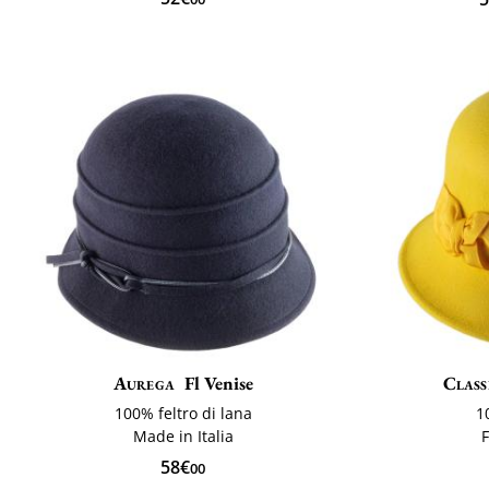
Aurega
Fl Venise
Class
100% feltro di lana
1
Made in Italia
F
58€
00