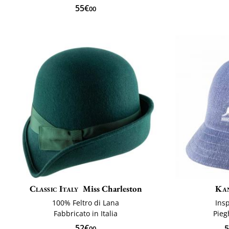
55€
00
Classic Italy
Miss Charleston
Ka
100% Feltro di Lana
Ins
Fabbricato in Italia
Pieg
52€
5
00