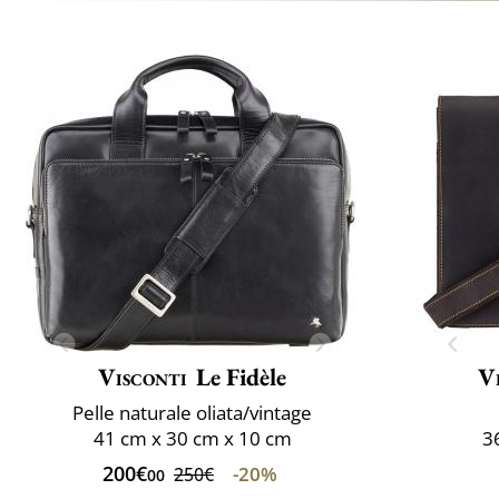
Visconti
Le Fidèle
V
Pelle naturale oliata/vintage
41 cm x 30 cm x 10 cm
3
200€
-20%
250€
00