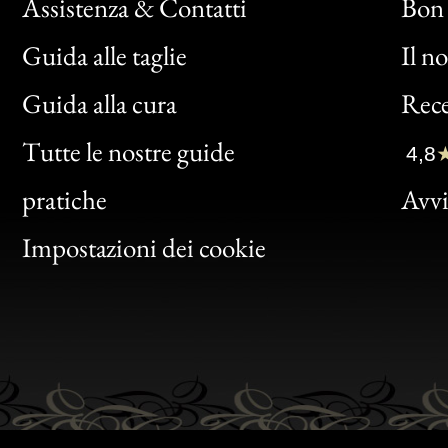
Assistenza & Contatti
Bon 
Guida alle taglie
Il n
Bon
Guida alla cura
Rece
Clic
Tutte le nostre guide
4,8
Bon
pratiche
Avvis
Gen
Impostazioni dei cookie