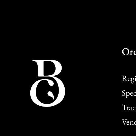
Or
Regi
Sped
Trac
Vend