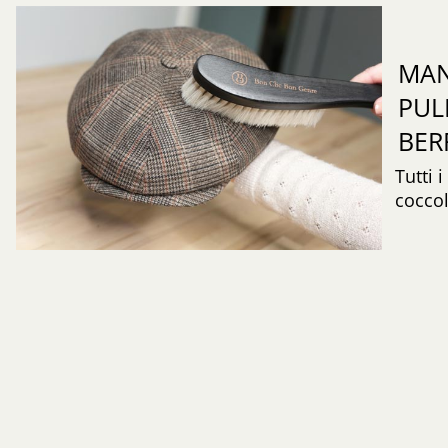
MAN
PUL
BER
Tutti 
coccol