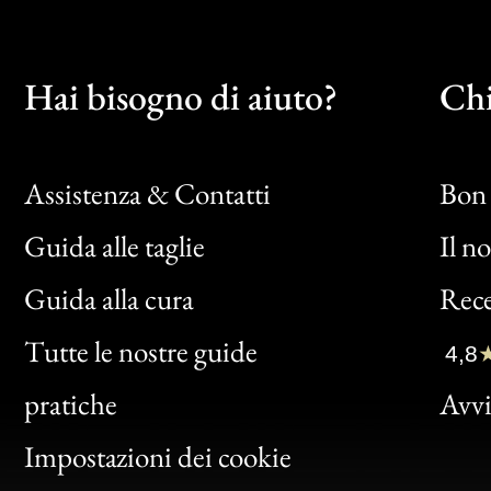
Hai bisogno di aiuto?
Chi
Assistenza & Contatti
Bon 
Guida alle taglie
Il n
Bon
Guida alla cura
Rece
Clic
Tutte le nostre guide
4,8
Bon
pratiche
Avvis
Gen
Impostazioni dei cookie