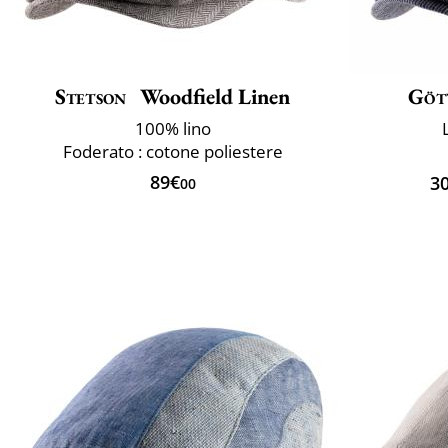
Stetson
Woodfield Linen
Göt
100% lino
Foderato : cotone poliestere
89€
3
00