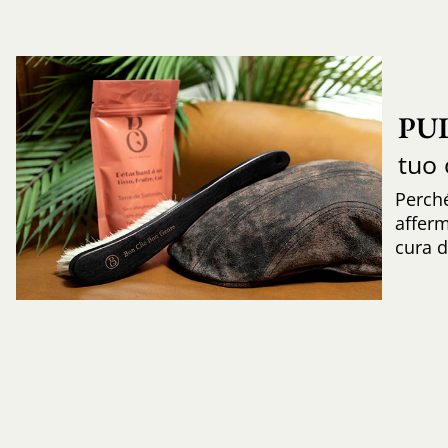
PU
tuo 
Perch
afferm
cura d