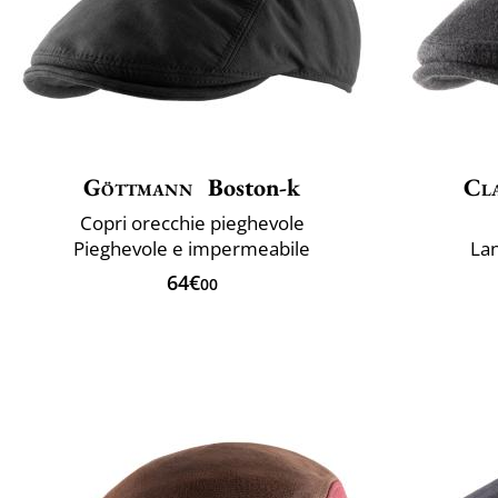
Göttmann
Boston-k
Cla
Copri orecchie pieghevole
Pieghevole e impermeabile
La
64€
00