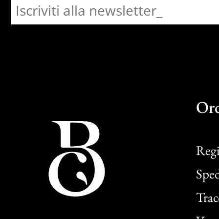
Or
Regi
Sped
Trac