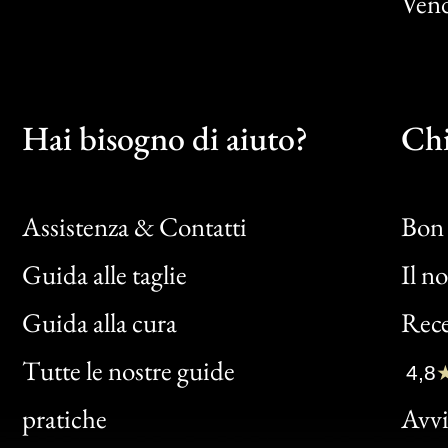
Vend
Hai bisogno di aiuto?
Chi
Assistenza & Contatti
Bon 
Guida alle taglie
Il n
Bon
Guida alla cura
Rece
Clic
Tutte le nostre guide
4,8
Bon
pratiche
Avvis