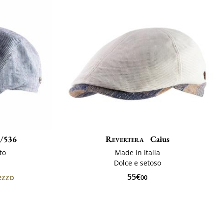
n/536
Revertera
Caius
to
Made in Italia
Dolce e setoso
55€
ezzo
00