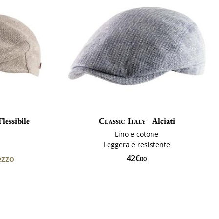
lessibile
Classic Italy
Alciati
Lino e cotone
Leggera e resistente
42€
ezzo
00