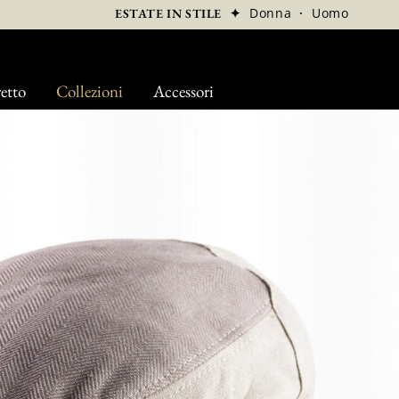
✦
Donna
·
Uomo
ESTATE IN STILE
etto
Collezioni
Accessori