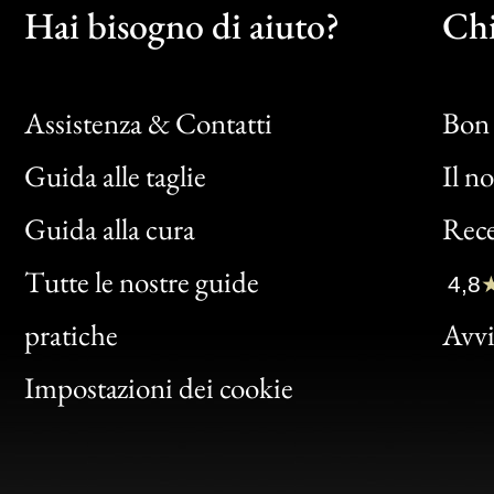
Hai bisogno di aiuto?
Chi
Assistenza & Contatti
Bon 
Guida alle taglie
Il n
Bon
Guida alla cura
Rece
Clic
Tutte le nostre guide
4,8
Bon
pratiche
Avvis
Gen
Impostazioni dei cookie