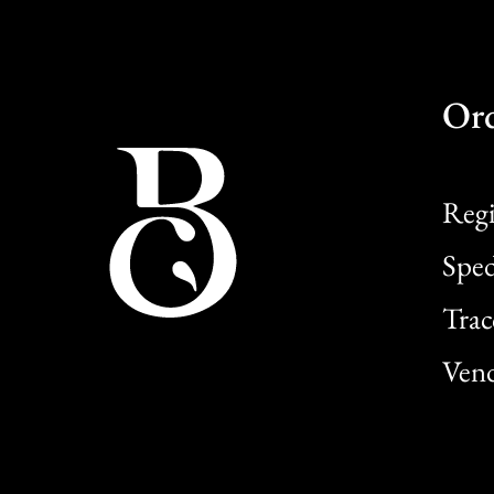
Or
Regi
Sped
Trac
Vend