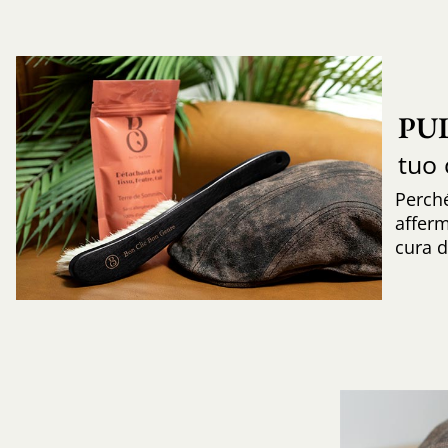
PU
tuo 
Perch
afferm
cura d