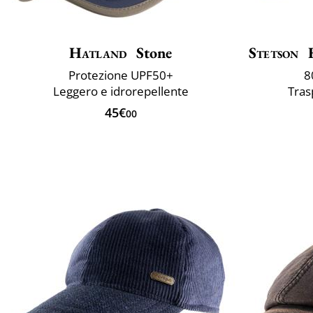
Hatland
Stone
Stetson
H
Protezione UPF50+
8
Leggero e idrorepellente
Tras
45€
00