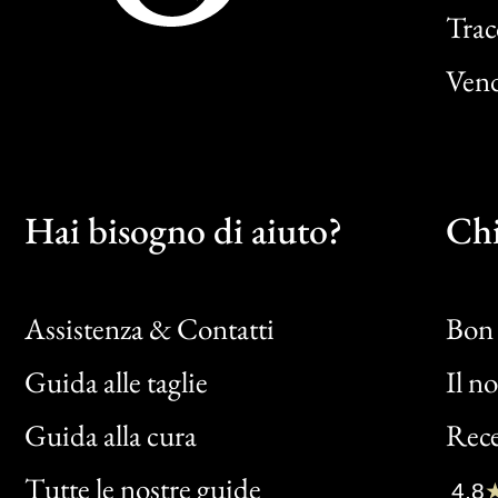
Trac
Vend
Hai bisogno di aiuto?
Chi
Assistenza & Contatti
Bon 
Guida alle taglie
Il n
Bon
Guida alla cura
Rece
Clic
Tutte le nostre guide
4,8