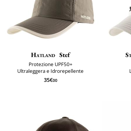
Hatland
Stef
S
Protezione UPF50+
Ultraleggera e Idrorepellente
35€
00