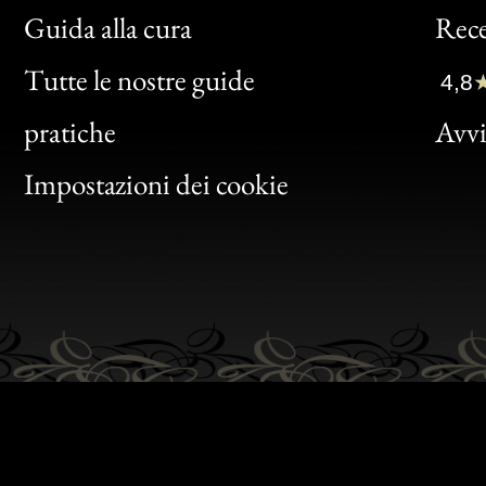
Bon
Guida alla cura
Rece
Clic
Tutte le nostre guide
4,8
Bon
pratiche
Avvis
Gen
Impostazioni dei cookie