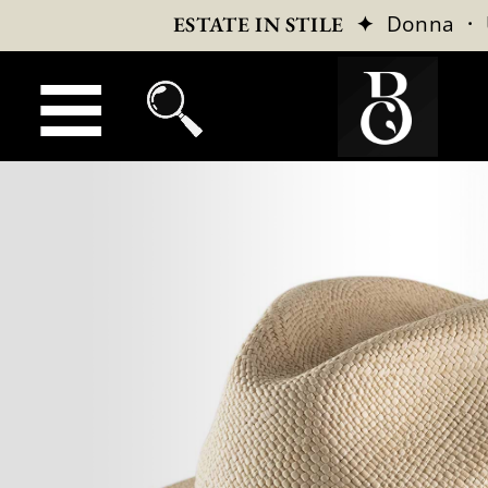
✦
Donna
·
ESTATE IN STILE