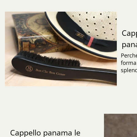
Capp
pa
Perché
forma 
splend
Cappello panama le