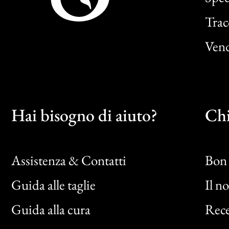
Trac
Vend
Hai bisogno di aiuto?
Chi
Assistenza & Contatti
Bon 
Guida alle taglie
Il n
Bon
Guida alla cura
Rece