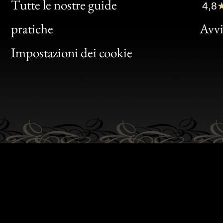
Clic
Tutte le nostre guide
4,8
Bon
pratiche
Avvis
Gen
Impostazioni dei cookie