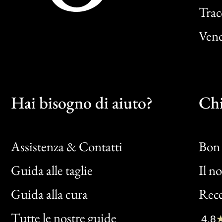
Trac
Vend
Hai bisogno di aiuto?
Chi
Assistenza & Contatti
Bon 
Guida alle taglie
Il n
Bon
Guida alla cura
Rece
Clic
Tutte le nostre guide
4,8