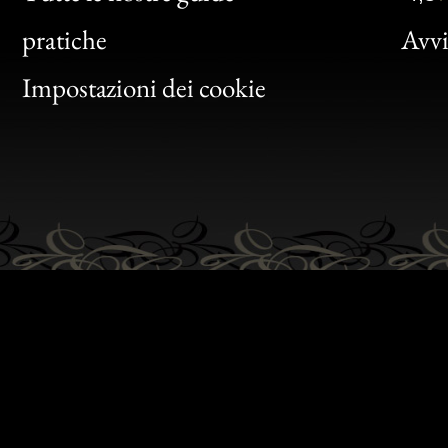
Bon
pratiche
Avvis
Gen
Impostazioni dei cookie