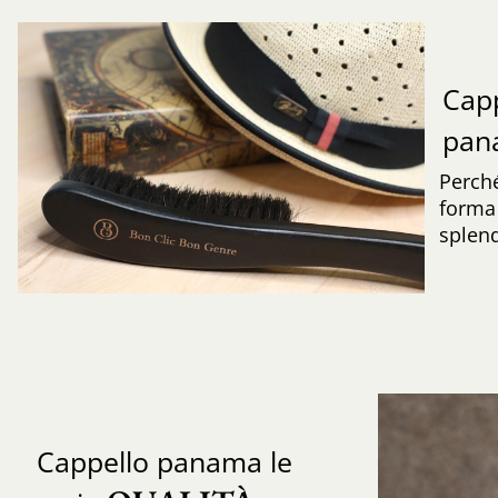
Capp
pa
Perché
forma 
splend
Cappello panama le