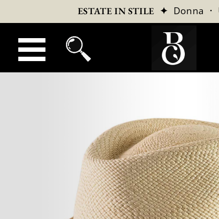
✦
Donna
·
ESTATE IN STILE