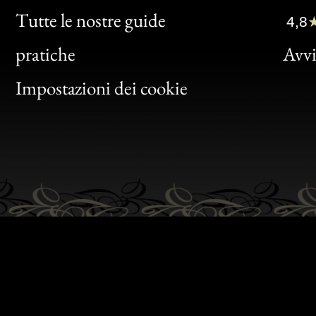
Clic
Tutte le nostre guide
4,8
Bon
pratiche
Avvis
Gen
Impostazioni dei cookie