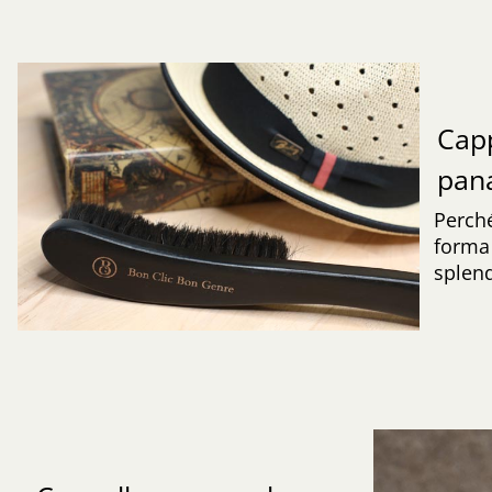
Capp
pa
Perché
forma 
splend