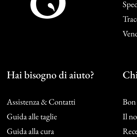
Sped
Trac
Vend
Hai bisogno di aiuto?
Chi
Assistenza & Contatti
Bon 
Guida alle taglie
Il n
Bon
Guida alla cura
Rece