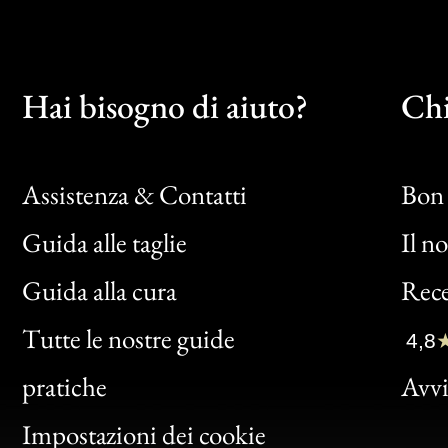
Hai bisogno di aiuto?
Chi
Assistenza & Contatti
Bon 
Guida alle taglie
Il n
Bon
Guida alla cura
Rece
Clic
Tutte le nostre guide
4,8
Bon
pratiche
Avvis
Gen
Impostazioni dei cookie