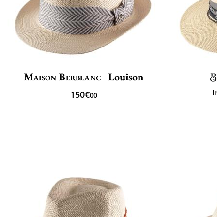
Maison Berblanc
Louison
I
150€
00