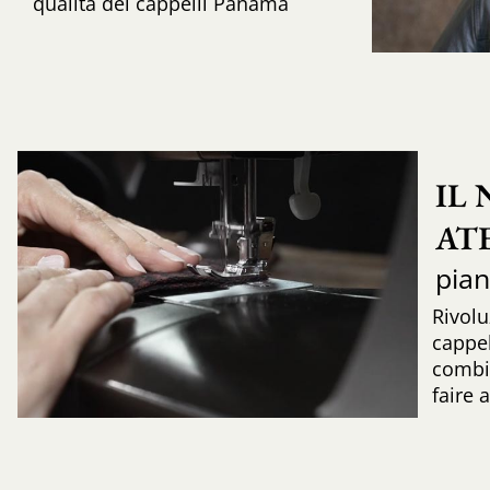
qualità dei cappelli Panama
IL
AT
pia
Rivolu
cappel
combi
faire 