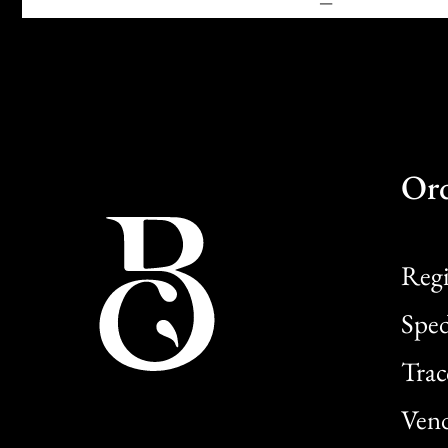
Or
Regi
Sped
Trac
Vend