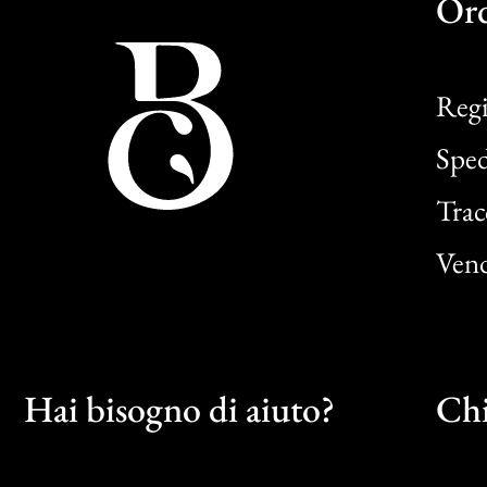
Or
Regi
Sped
Trac
Vend
Hai bisogno di aiuto?
Chi