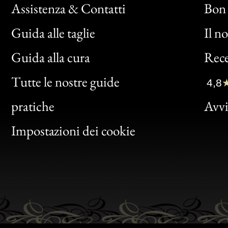
Assistenza & Contatti
Bon 
Guida alle taglie
Il n
Bon
Guida alla cura
Rece
Clic
Tutte le nostre guide
4,8
Bon
pratiche
Avvis
Gen
Impostazioni dei cookie