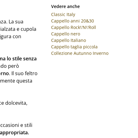
Vedere anche
Classic Italy
Cappello anni 20&30
nza. La sua
Cappello Rock\'N\'Roll
rialzata e cupola
Cappello nero
igura con
Cappello Italiano
Cappello taglia piccola
Collezione Autunno Inverno
a lo stile senza
ndo però
orno
. Il suo feltro
ormente questa
e dolcevita,
casioni e stili
 appropriata.