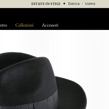
✦
Donna
·
Uomo
ESTATE IN STILE
etto
Collezioni
Accessori