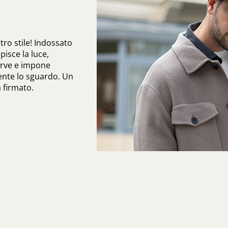
stro stile! Indossato
pisce la luce,
erve e impone
nte lo sguardo. Un
a firmato.