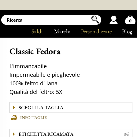
0
Saldi
Marchi
Personalizzare
Blog
Classic Fedora
L’immancabile
Impermeabile e pieghevole
100% feltro di lana
Qualità del feltro: 5X
INFO TAGLIE
ETICHETTA RICAMATA
8€