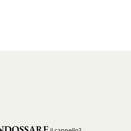
NDOSSARE
il cappello?