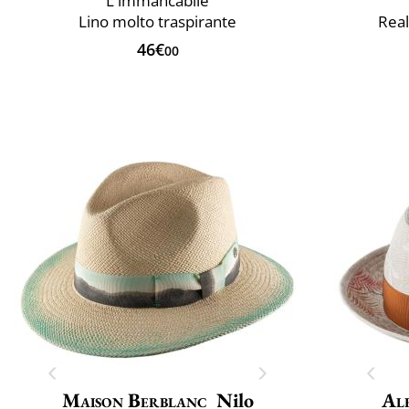
L'immancabile
Lino molto traspirante
Real
46€
00
Maison Berblanc
Nilo
Al