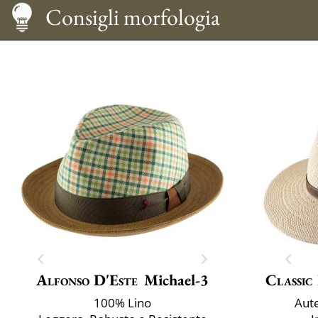
Taglia
Cura
Come indossarlo
Consigli morfologia
Alfonso D'Este
Michael-3
Classic 
100% Lino
Aut