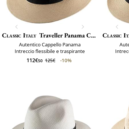
Classic Italy
Traveller Panama Crochet
Classic It
Autentico Cappello Panama
Aut
Intreccio flessibile e traspirante
Intrec
112€
-10%
125€
50