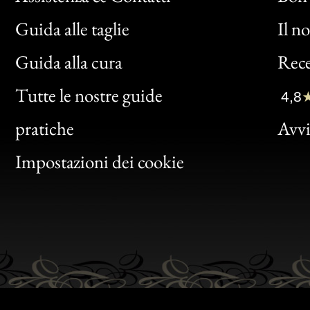
Guida alle taglie
Il n
Bon
Guida alla cura
Rece
Clic
Tutte le nostre guide
4,8
Bon
pratiche
Avvis
Gen
Impostazioni dei cookie