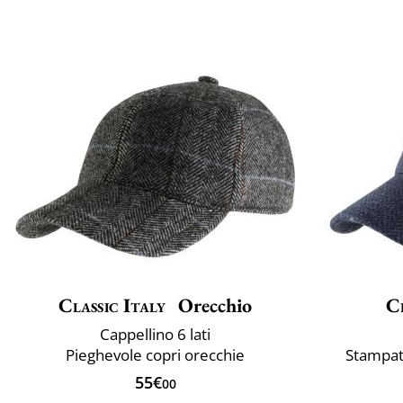
Classic Italy
Orecchio
Cl
Cappellino 6 lati
Pieghevole copri orecchie
Stampat
55€
00