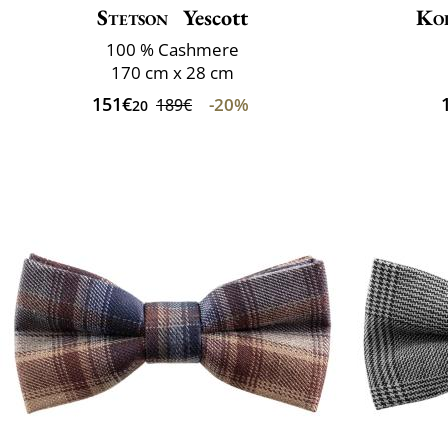
Stetson
Yescott
Ko
100 % Cashmere
170 cm x 28 cm
151€
-20%
189€
20