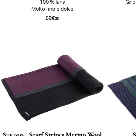
100 % lana
Giro
Molto fine e dolce
69€
00
Stetson
Scarf Stripes Merino Wool