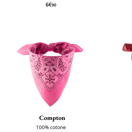
6€
90
Compton
100% cotone