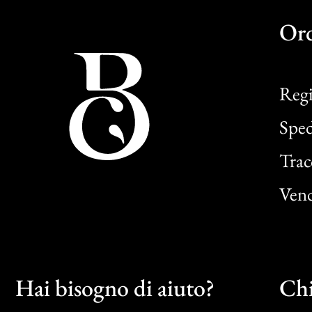
Or
Regi
Sped
Trac
Vend
Hai bisogno di aiuto?
Chi