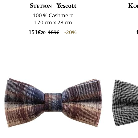
Stetson
Yescott
Ko
100 % Cashmere
170 cm x 28 cm
151€
-20%
189€
20