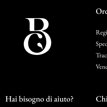
Or
Regi
Sped
Trac
Vend
Hai bisogno di aiuto?
Chi