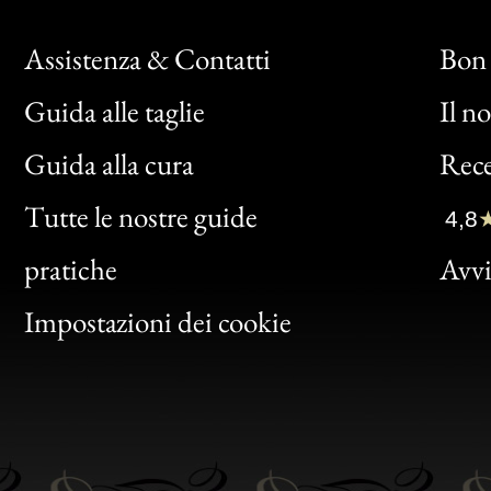
Assistenza & Contatti
Bon 
Guida alle taglie
Il n
Bon
Guida alla cura
Rece
Clic
Tutte le nostre guide
4,8
Bon
pratiche
Avvis
Gen
Impostazioni dei cookie