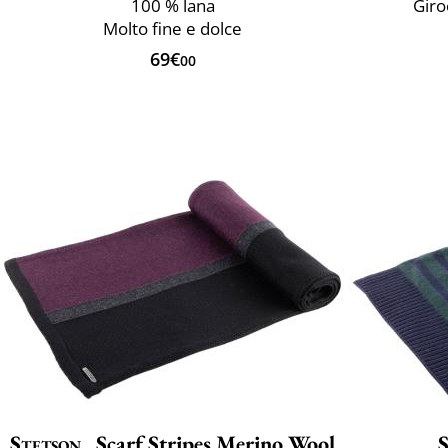
100 % lana
Giro
Molto fine e dolce
69€
00
Stetson
Scarf Stripes Merino Wool