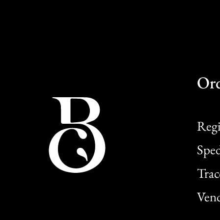
Or
Regi
Sped
Trac
Vend