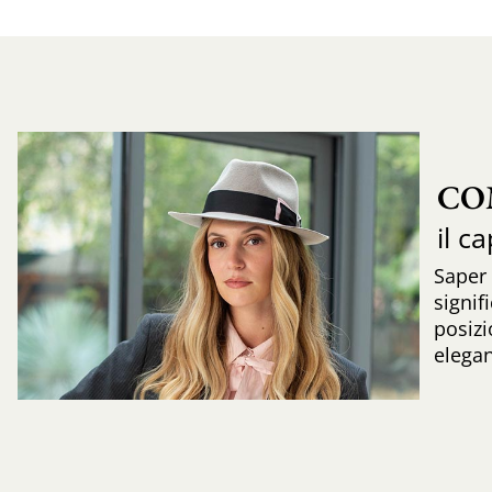
CO
il c
Saper
signif
posizi
elega