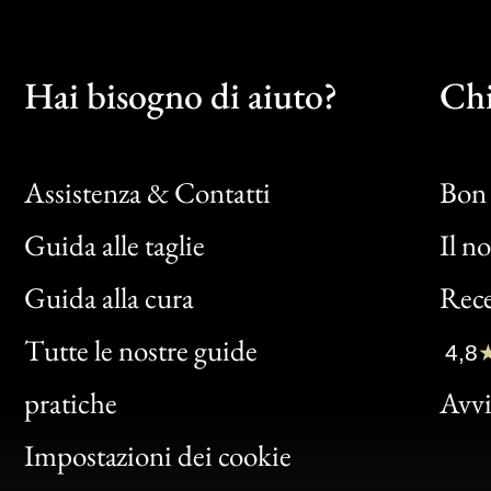
Hai bisogno di aiuto?
Chi
Assistenza & Contatti
Bon 
Guida alle taglie
Il n
Bon
Guida alla cura
Rece
Clic
Tutte le nostre guide
4,8
Bon
pratiche
Avvis
Gen
Impostazioni dei cookie