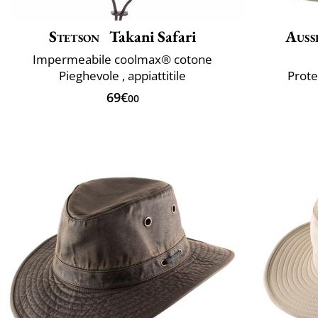
Stetson
Takani Safari
Auss
Impermeabile coolmax® cotone
Pieghevole , appiattitile
Prote
69€
00