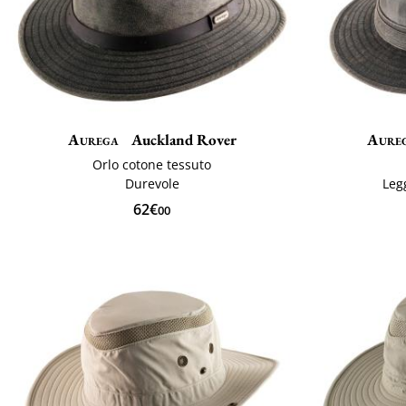
Aurega
Auckland Rover
Aure
Orlo cotone tessuto
Durevole
Leg
62€
00