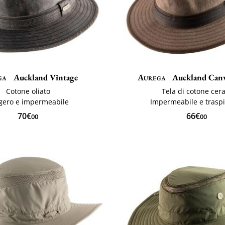
ga
Auckland Vintage
Aurega
Auckland Canv
Cotone oliato
Tela di cotone cer
gero e impermeabile
Impermeabile e trasp
70€
66€
00
00