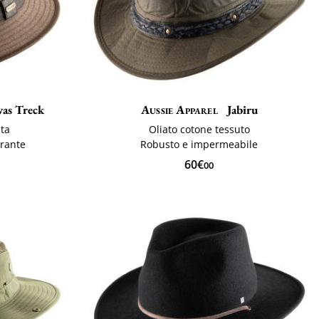
as Treck
Aussie Apparel
Jabiru
ata
Oliato cotone tessuto
irante
Robusto e impermeabile
60€
00