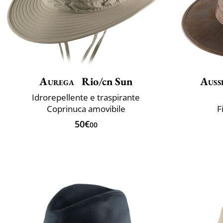
Aurega
Rio/cn Sun
Auss
Idrorepellente e traspirante
Coprinuca amovibile
F
50€
00