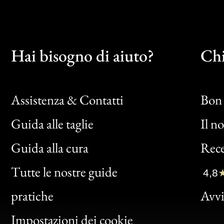
Hai bisogno di aiuto?
Chi
Assistenza & Contatti
Bon 
Guida alle taglie
Il n
Bon
Guida alla cura
Rece
Clic
Tutte le nostre guide
4,8
Bon
pratiche
Avvis
Gen
Impostazioni dei cookie