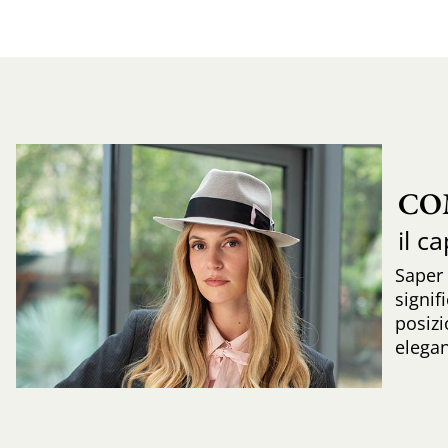
CO
il c
Saper
signif
posizi
elega