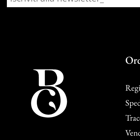
Or
Regi
Sped
Trac
Vend