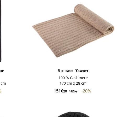
ur
Stetson
Yescott
100 % Cashmere
8 cm
170 cm x 28 cm
%
151€
-20%
189€
20