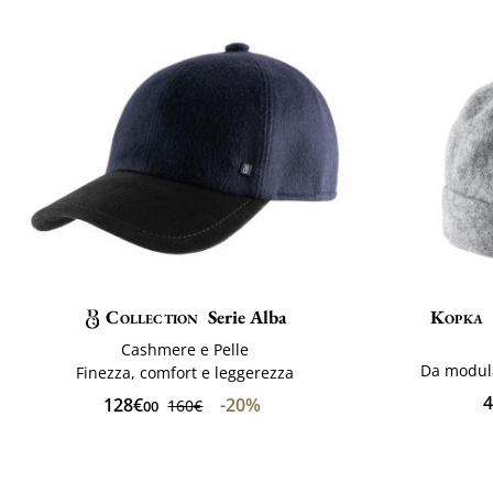
Collection
Serie Alba
Kopka
Cashmere e Pelle
Da modula
Finezza, comfort e leggerezza
4
128€
-20%
160€
00