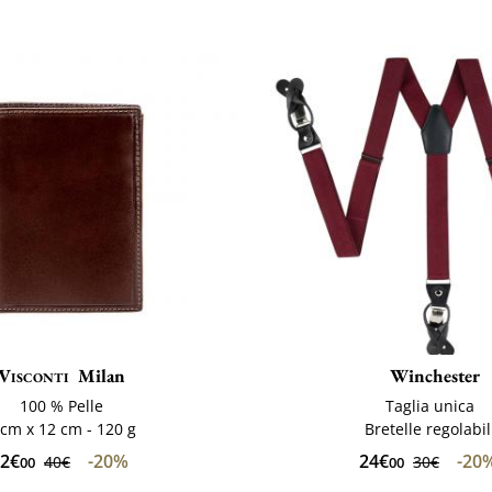
Visconti
Milan
Winchester
100 % Pelle
Taglia unica
 cm x 12 cm - 120 g
Bretelle regolabil
2€
-20%
24€
-20
40€
30€
00
00