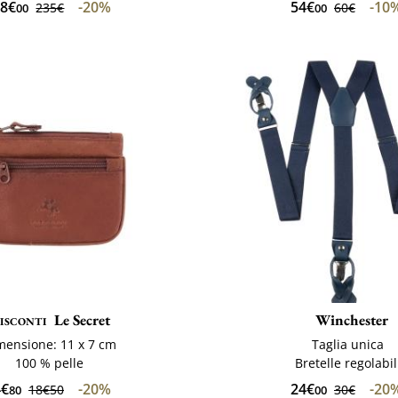
88€
-20%
54€
-10
235€
60€
00
00
isconti
Le Secret
Winchester
mensione: 11 x 7 cm
Taglia unica
100 % pelle
Bretelle regolabil
4€
-20%
24€
-20
18€50
30€
80
00