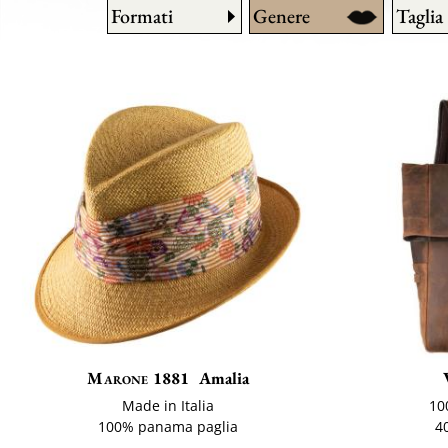
Formati
Genere
Taglia
Marone 1881
Amalia
Made in Italia
10
100% panama paglia
4