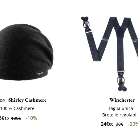
son
Shirley Cashmere
Winchester
100 % Cashmere
Taglia unica
Bretelle regolabil
8€
-10%
109€
10
24€
-20
30€
00