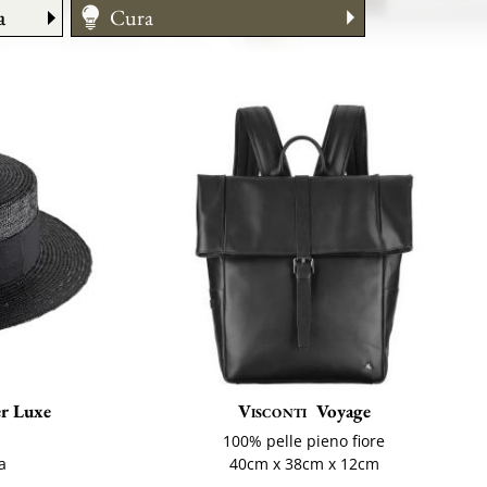
a
Cura
Taglia
er Luxe
Visconti
Voyage
e
100% pelle pieno fiore
ia
40cm x 38cm x 12cm