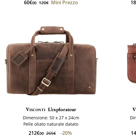
60€
Mini Prezzo
1
120€
00
Visconti
L’explorateur
V
Dimensione: 50 x 27 x 24cm
Di
Pelle oliato naturale datato
212€
-20%
1
265€
00