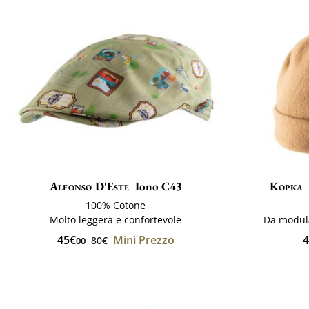
Alfonso D'Este
Iono C43
Kopka
100% Cotone
Molto leggera e confortevole
Da modula
45€
Mini Prezzo
4
80€
00