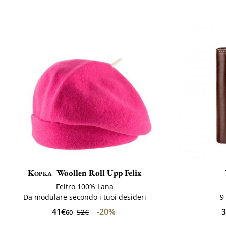
Kopka
Woollen Roll Upp Felix
Feltro 100% Lana
Da modulare secondo i tuoi desideri
9
41€
-20%
3
52€
60