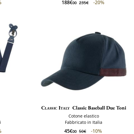
%
188€
-20%
235€
00
Classic Italy
Classic Baseball Due Toni
Cotone elastico
i
Fabbricato in Italia
%
45€
-10%
50€
00