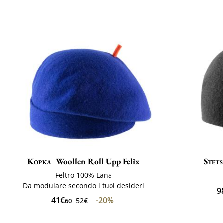
Kopka
Woollen Roll Upp Felix
Stet
Feltro 100% Lana
Da modulare secondo i tuoi desideri
9
41€
-20%
52€
60