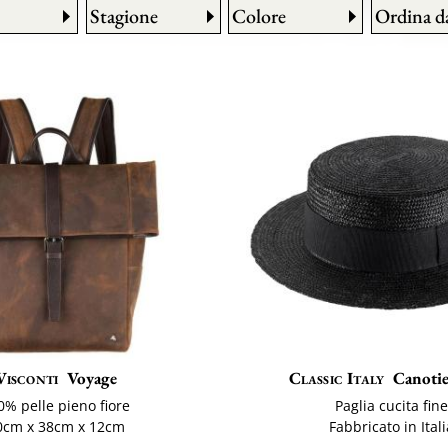
Stagione
Colore
Ordina d
Visconti
Voyage
Classic Italy
Canoti
0% pelle pieno fiore
Paglia cucita fin
0cm x 38cm x 12cm
Fabbricato in Ital