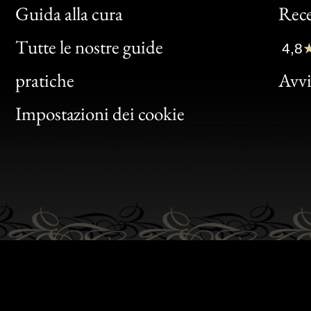
Bon
Guida alla cura
Rece
Clic
Tutte le nostre guide
4,8
Bon
pratiche
Avvis
Gen
Impostazioni dei cookie