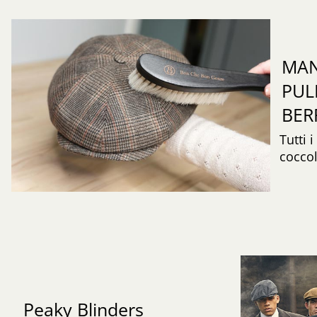
MAN
PUL
BER
Tutti 
coccol
Peaky Blinders