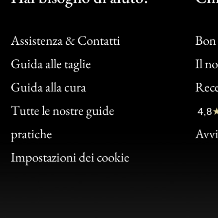
Assistenza & Contatti
Bon 
Guida alle taglie
Il n
Bon
Guida alla cura
Rece
Clic
Tutte le nostre guide
4,8
Bon
pratiche
Avvis
Gen
Impostazioni dei cookie