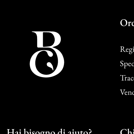
Or
Regi
Sped
Trac
Vend
Hai bisogno di aiuto?
Chi