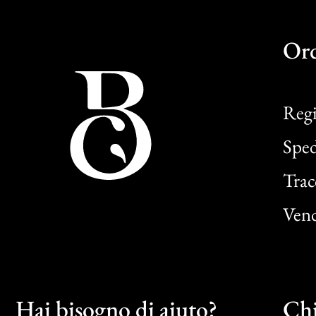
Or
Regi
Sped
Trac
Vend
Hai bisogno di aiuto?
Chi