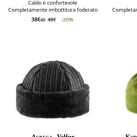
Caldo e confortevole
Completamente imbottitura foderato
Completam
38€
-20%
48€
40
Aurega
Velfur
Kop