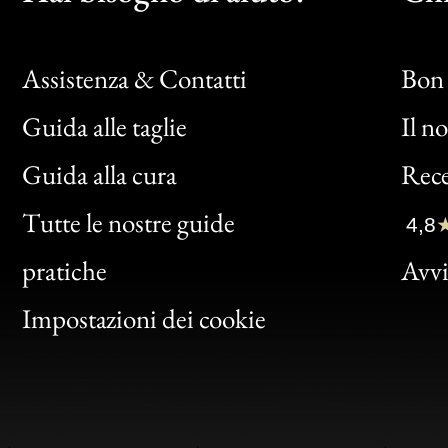
Assistenza & Contatti
Bon 
Guida alle taglie
Il n
Bon
Guida alla cura
Rece
Clic
Tutte le nostre guide
4,8
Bon
pratiche
Avvis
Gen
Impostazioni dei cookie