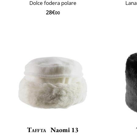
Dolce fodera polare
Lana 
28€
00
Taffta
Naomi 13