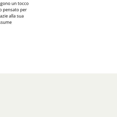
ungono un tocco
apo pensato per
azie alla sua
 assume