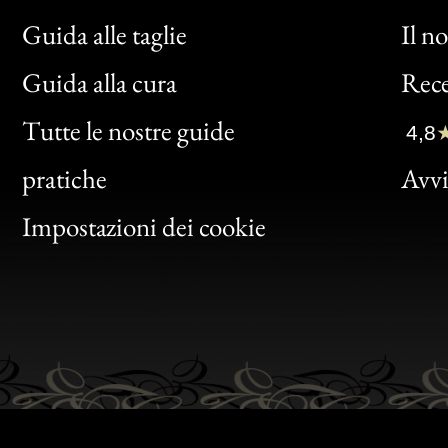
Guida alle taglie
Il n
Bon
Guida alla cura
Rece
Clic
Tutte le nostre guide
4,8
Bon
pratiche
Avvis
Gen
Impostazioni dei cookie