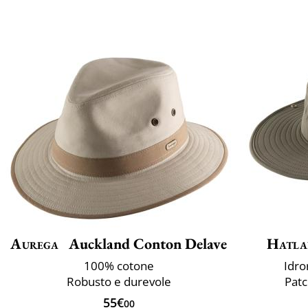
Aurega
Auckland Conton Delave
Hatla
100% cotone
Idro
Robusto e durevole
Patc
55€
00