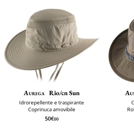
Aurega
Rio/cn Sun
Aus
Idrorepellente e traspirante
O
Coprinuca amovibile
Ro
50€
00