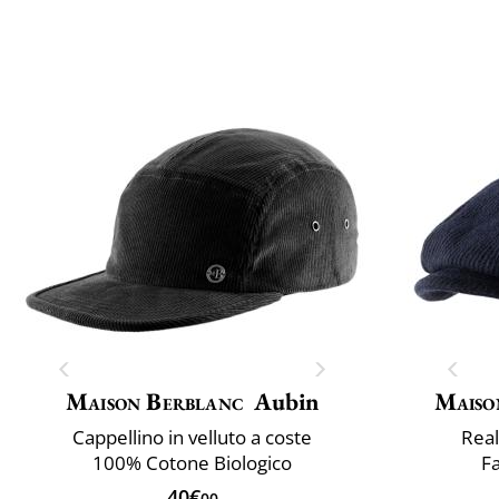
Maison Berblanc
Aubin
Maiso
Cappellino in velluto a coste
Real
100% Cotone Biologico
Fa
40€
00