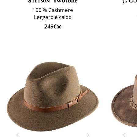
Stetson
Twotone
Co
100 % Cashmere
Leggero e caldo
249€
00