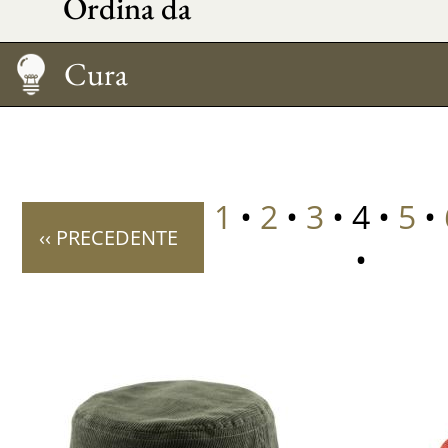
Ordina da
Taglia
Cura
1
•
2
•
3
• 4 •
5
•
‹‹ PRECEDENTE
•