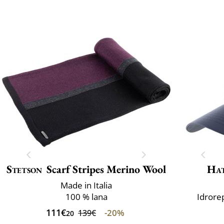
Stetson
Scarf Stripes Merino Wool
Ha
Made in Italia
100 % lana
Idrore
111€
-20%
139€
20