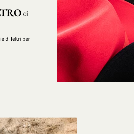
LTRO
di
e di feltri per