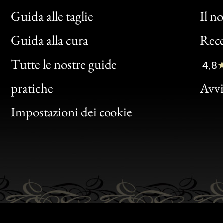
Guida alle taglie
Il n
Bon
Guida alla cura
Rece
Clic
Tutte le nostre guide
4,8
Bon
pratiche
Avvis
Gen
Impostazioni dei cookie