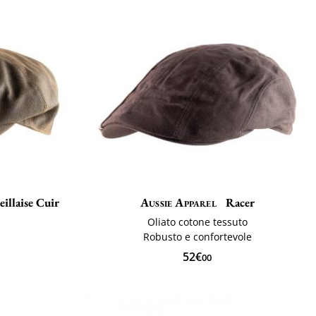
illaise Cuir
Aussie Apparel
Racer
Oliato cotone tessuto
Robusto e confortevole
52€
00