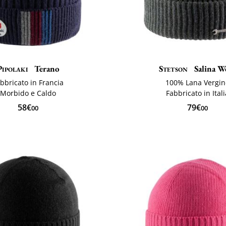
Pipolaki
Terano
Stetson
Salina W
bbricato in Francia
100% Lana Vergi
Morbido e Caldo
Fabbricato in Ital
58€
79€
00
00