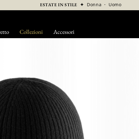
✦
Donna
·
Uomo
ESTATE IN STILE
etto
Collezioni
Accessori