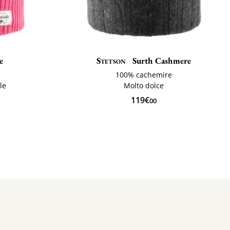
e
Stetson
Surth Cashmere
100% cachemire
le
Molto dolce
119€
00