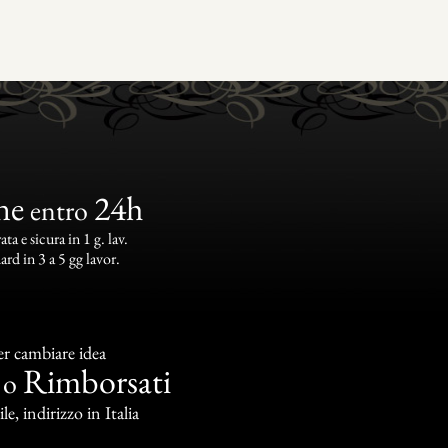
ne
24h
entro
a e sicura in 1 g. lav.
rd in 3 a 5 gg lavor.
er cambiare idea
Rimborsati
o
le, indirizzo in Italia