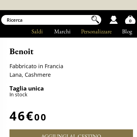
0
Saldi
Marchi
Personalizzare
Blog
Benoit
Fabbricato in Francia
Lana, Cashmere
Taglia unica
In stock
46€
00
AGGIUNGI AL CESTINO