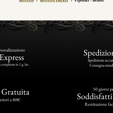
Berretto
›
Berretto Docker
›
Pipolaki - Benoit
sonalizzazione
Spedizio
Express
Spedizione accurat
completate in 1 g. lav.
Consegna standa
 Gratuita
50 giorni p
Soddisfatti
eriori a 80€
Restituzione faci