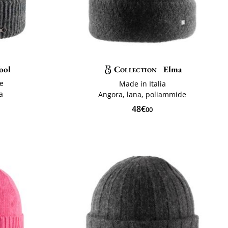
ool
Collection
Elma
ne
Made in Italia
ia
Angora, lana, poliammide
48€
00