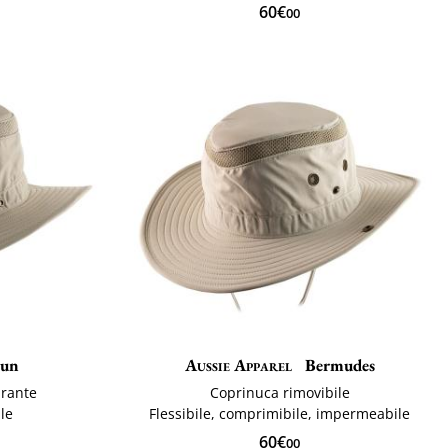
60€
00
Sun
Aussie Apparel
Bermudes
irante
Coprinuca rimovibile
le
Flessibile, comprimibile, impermeabile
60€
00