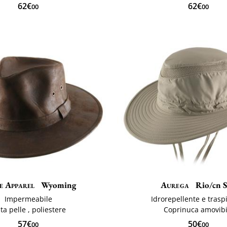
62€
62€
00
00
e Apparel
Wyoming
Aurega
Rio/cn 
Impermeabile
Idrorepellente e trasp
nta pelle , poliestere
Coprinuca amovibi
57€
50€
00
00