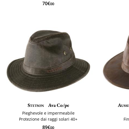
70€
00
Stetson
Ava Co/pe
Aussi
Pieghevole e impermeabile
Protezione dai raggi solari 40+
Fi
89€
00