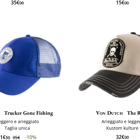
35€
15€
00
00
Trucker Gone Fishing
Von Dutch
The 
eggero e arieggiato
Arieggiato e legge
Taglia unica
Kustom kulture
32€
1€
-10%
35€
00
50