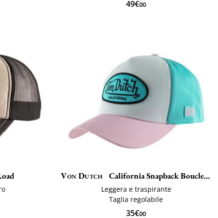
49€
00
Road
Von Dutch
California Snapback Boucle Lof
ro
Leggera e traspirante
Taglia regolabile
35€
00