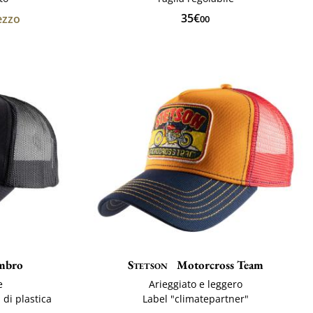
35€
ezzo
00
mbro
Stetson
Motorcross Team
e
Arieggiato e leggero
 di plastica
Label "climatepartner"