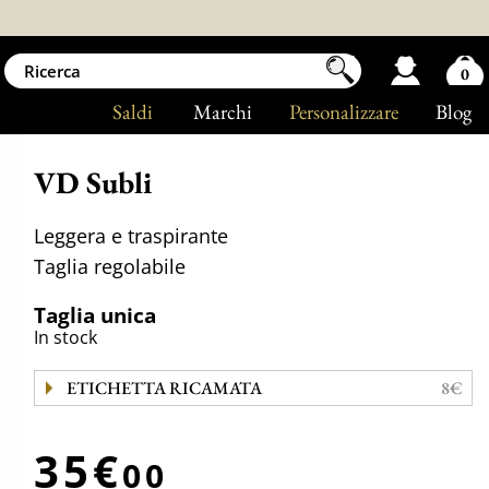
0
Saldi
Marchi
Personalizzare
Blog
VD Subli
Leggera e traspirante
Taglia regolabile
Taglia unica
In stock
ETICHETTA RICAMATA
8€
35€
00