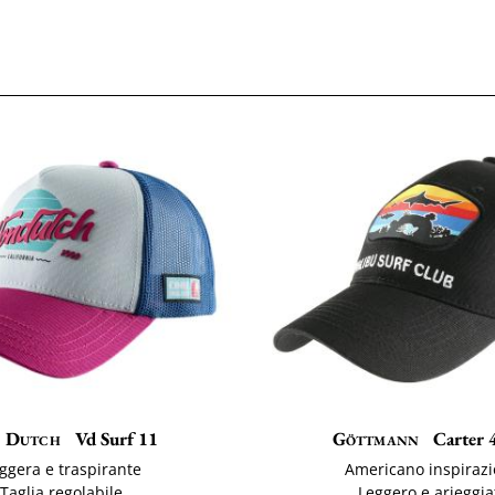
 Dutch
Vd Surf 11
Göttmann
Carter 
ggera e traspirante
Americano inspiraz
Taglia regolabile
Leggero e arieggia