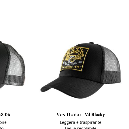
48-06
Von Dutch
Vd Blacky
ione
Leggera e traspirante
to
Taglia regolabile