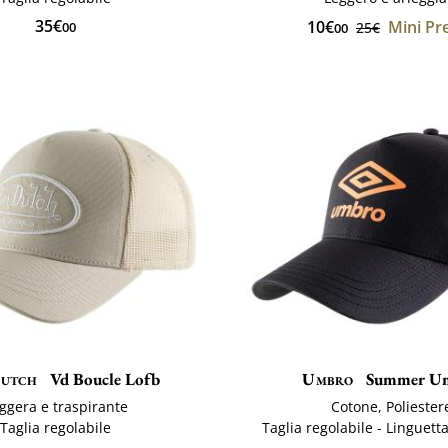
35€
10€
Mini Pr
00
25€
00
utch
Vd Boucle Lofb
Umbro
Summer U
ggera e traspirante
Cotone, Poliester
Taglia regolabile
Taglia regolabile - Linguetta